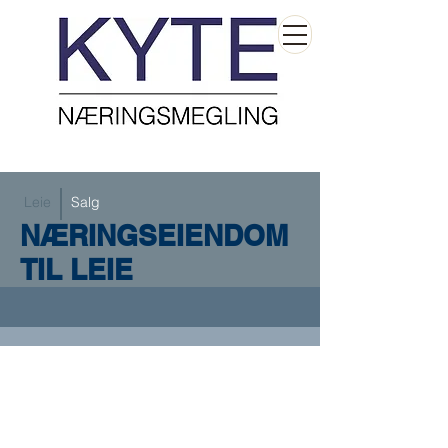
Leie
Salg
NÆRINGSEIENDOM
TIL LEIE